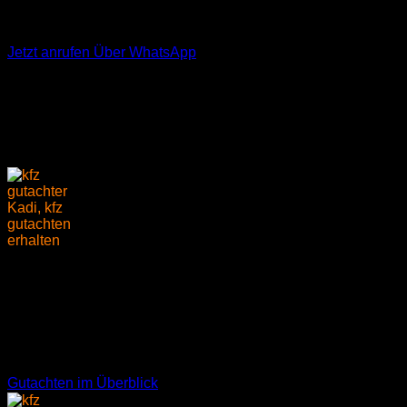
24h-Notdienst: +49 (0) 176 312 602 96
Jetzt anrufen
Über WhatsApp
Ingenieurbüro RheinMain -
DER KFZ-Gutachter
KFZ Gutachten
Erhalten Sie ein KFZ-Gutachten von einem
zertifizierten
Sachverständigen
. Geeignet und verständlich erklärt für
Laien, Richter, Anwälte, Sachbearbeiter u.v.m.
Gutachten im Überblick