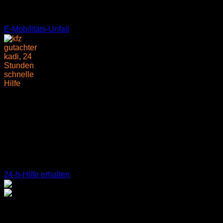
Abwicklung mit den Versicherungen.
E-Mobilitäts-Unfall
24 STD. Notdienst
Wir sind für Sie da. Jetzt! Nutzen Sie unser Kontaktformular
für eine unverbindliche Anfrage oder rufen Sie uns an.
Über
unsere Service-Hotline
sind wir rund um die Uhr
erreichbar.
24-h-Hilfe erhalten