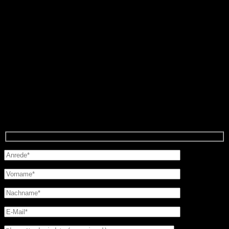
Oft kopiert aber nie erreicht – „Wir sind das Original.“
Mit mehr als 10 Jahren Erfahrungen steht Ihnen KFZ-
Gutachter Kadi mit einem kompetenten Netzwerk bereits
in Raum Frankfurt, ganz Hessen, Rheinlandpfalz und
Nordrhein Westfalen tatkräftig zur Seite.
Worauf warten Sie?