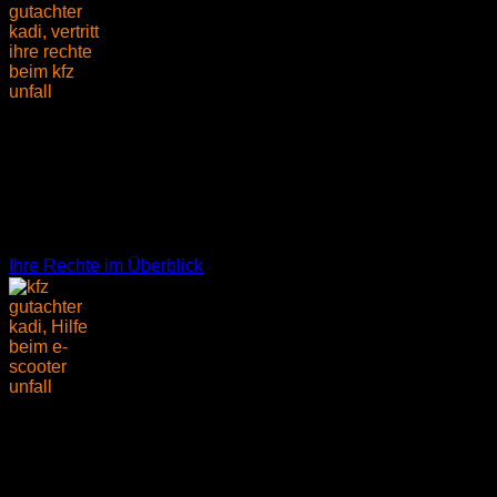
Rechte beim KFZ-Unfall
Erhalten Sie professionelle Unterstützung zur korrekten
Abwicklung nach einem
unverschuldeten oder
teilverschuldeten Unfall
(Haftpflichtschaden).
Ihre Rechte im Überblick
E-Scooter Unfall
Beim Unfall mit E-Scootern erfahren Sie von uns als
E-
Mobilitäts-Sachverständiger
professionelle Hilfe in der