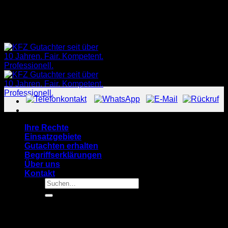
Zum
Ingenieurbüro RheinMain seit 2010
Inhalt
Ingenieurbüro RheinMain seit 2010
springen
Ihre Rechte
Einsatzgebiete
Gutachten erhalten
Begriffserklärungen
Über uns
Kontakt
Suche
nach: