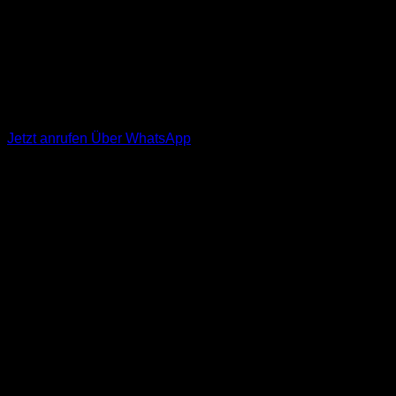
Brauchst Du
Schnelle Hilfe
24h-Notdienst: +49 (0) 176 312 602 96
Jetzt anrufen
Über WhatsApp