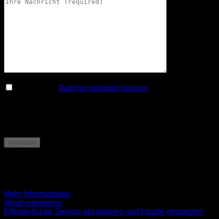
Ich habe die
Datenschutzbedingungen
gelesen und
akzeptiere sie hiermit.*
* Pflichtangaben
Sie müssen den Inhalt von
reCAPTCHA
laden, um das
Formular abzuschicken. Bitte beachten Sie, dass dabei
Daten mit Drittanbietern ausgetauscht werden.
Mehr Informationen
Inhalt entsperren
Erforderlichen Service akzeptieren und Inhalte entsperren